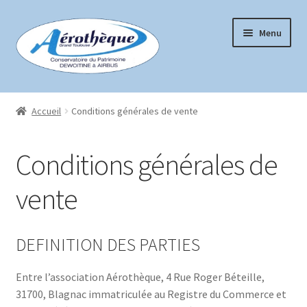
Aller
Aller
Menu
à
au
la
contenu
navigation
Accueil
Accueil
Conditions générales de vente
Boutique
Conditions générales de
Conditions générales de vente
vente
Mon compte
Page d’exemple
DEFINITION DES PARTIES
Panier
Entre l’association Aérothèque, 4 Rue Roger Béteille,
31700, Blagnac immatriculée au Registre du Commerce et