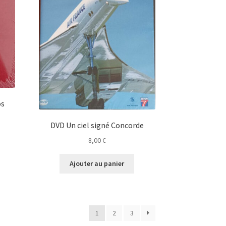
os
DVD Un ciel signé Concorde
8,00
€
Ajouter au panier
1
2
3