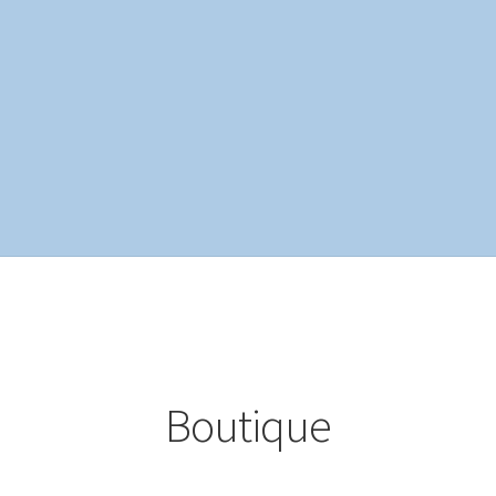
te
Mon compte
Page d’exemple
Panier
Politique de confidentialit
Boutique