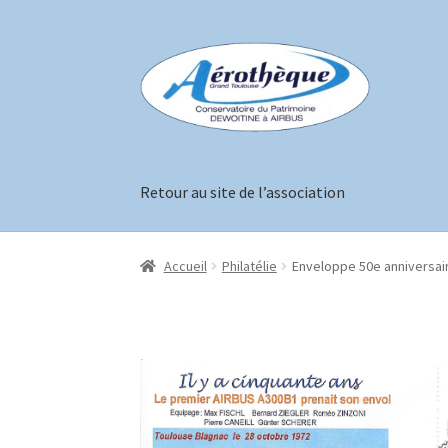
Aller
Aller
à
au
la
contenu
navigation
Retour au site de l’association
Accueil
Boutique
Conditions générales de ven
Accueil
Philatélie
Enveloppe 50e anniversair
Validation de la commande