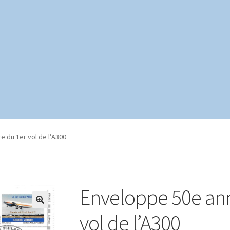
te
Mon compte
Page d’exemple
Panier
Politique de confidentialit
e du 1er vol de l’A300
Enveloppe 50e ann
vol de l’A300