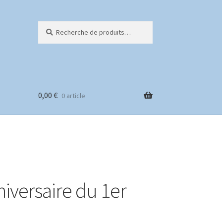
Recherche
Recherche
pour :
0,00
€
0 article
é
iversaire du 1er