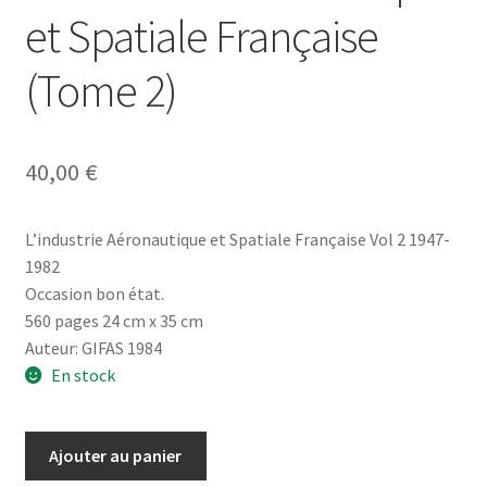
et Spatiale Française
(Tome 2)
40,00
€
L’industrie Aéronautique et Spatiale Française Vol 2 1947-
1982
Occasion bon état.
560 pages 24 cm x 35 cm
Auteur: GIFAS 1984
En stock
quantité
Ajouter au panier
de