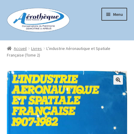
Aller
Aller
Menu
à
au
la
contenu
navigation
Accueil
Accueil
Livres
L’industrie Aéronautique et Spatiale
Française (Tome 2)
Boutique
Conditions générales de vente
Mon compte
Page d’exemple
Panier