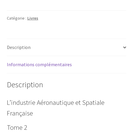
L'industrie
Aéronautique
et
Catégorie :
Livres
Spatiale
Française
(Tome
Description
2)
Informations complémentaires
Description
L’industrie Aéronautique et Spatiale
Française
Tome 2