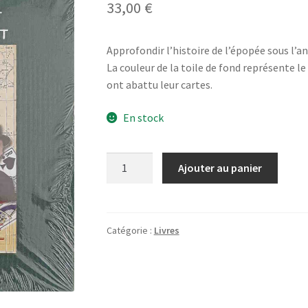
33,00
€
Approfondir l’histoire de l’épopée sous l’an
La couleur de la toile de fond représente l
ont abattu leur cartes.
En stock
quantité
Ajouter au panier
de
Latécoère
Bouilloux-
Lafont
Catégorie :
Livres