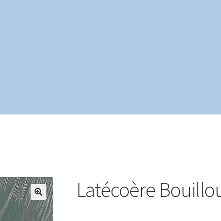
te
Mon compte
Page d’exemple
Panier
Politique de confidentialit
Latécoère Bouillo