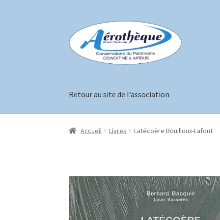
Aller
Aller
à
au
la
contenu
navigation
Retour au site de l’association
Accueil
Boutique
Conditions générales de ven
Accueil
Livres
Latécoère Bouilloux-Lafont
Validation de la commande