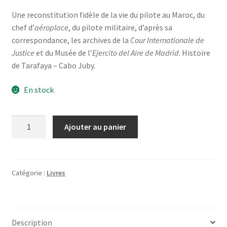
Une reconstitution fidèle de la vie du pilote au Maroc, du
chef d’
aéroplace
, du pilote militaire, d’après sa
correspondance, les archives de la
Cour Internationale de
Justice
et du Musée de l’
Ejercito del Aire de Madrid
. Histoire
de Tarafaya – Cabo Juby.
En stock
quantité
Ajouter au panier
de
SAINT-
EX
au
Catégorie :
Livres
Maroc
Description