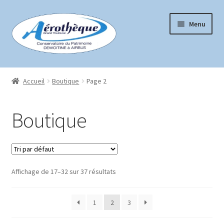
Aller
Aller
Menu
à
au
la
contenu
navigation
Accueil
Accueil
Boutique
Page 2
Boutique
Boutique
Conditions générales de vente
Mon compte
Affichage de 17–32 sur 37 résultats
Page d’exemple
Panier
1
2
3