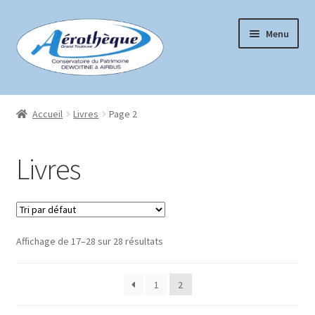
Aller
Aller
Menu
à
au
la
contenu
navigation
Accueil
Accueil
Livres
Page 2
Boutique
Livres
Conditions générales de vente
Mon compte
Affichage de 17–28 sur 28 résultats
Page d’exemple
Panier
1
2